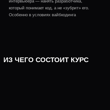
Mock-собеседование с Senior/TechLead
из BigTech
закрепишь материал на живом
собеседовании и получишь фидбек
сможешь задать любой вопрос
по Golang
избавишься от страха собесов
кратно повысишь свои шансы
на прохождение настоящего интервью
на позицию разработчика