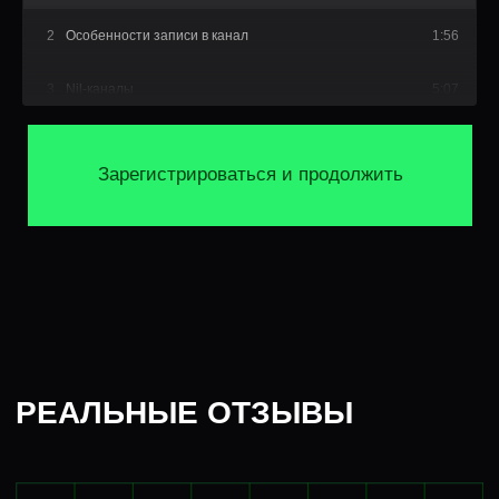
2
Особенности записи в канал
1:56
3
Nil-каналы
5:07
Откроется после регистрации на платформе:
4
Неблокирующая запись и чтение
1:48
5
Последовательное выполнение
2:04
6
Приоритизация select
3:52