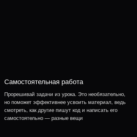
Ozon
разрабатывал системы трейсинга
и непрерывного профилирования
Tinkoff
разрабатывал движок по подбору
таргетированной рекламы
Kaspersky Lab
разрабатывал Kaspersky Endpoint
Security
Mail.ru
поддерживал ICQ и разрабатывал
My Teams
OTUS
руководил курсом Golang