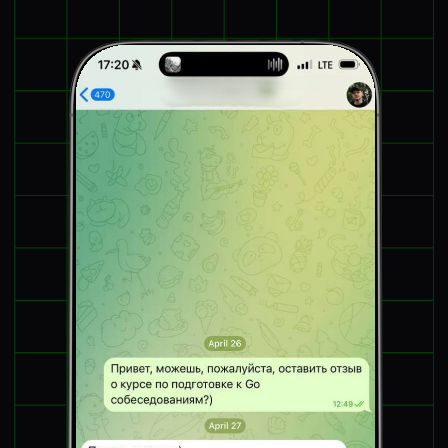
ЗАДАТЬ ВОПРОС
Пиши, если есть вопрос по курсу или не знаешь,
с чего начать — поможем советом
Вопросы и задачи для Golang-собеседования
Собеседование по Go для программиста любого
уровня — это не только теория, но и практика.
Работодатели ждут от тебя умения объяснять
каждое правило, показывать пример использования
инструментов, находить новый способ решения
заданий.
На собеседованиях по Go часто поднимаются
задания, связанные с управлением памятью,
работой со строками, обработкой ошибок и
принципами конкурентности. Нужно уметь показать