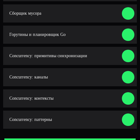
Подготовка к собеседованию — почти всегда
Сборщик мусора
срочный процесс. Мы сделали записи вместо
online-уроков, чтобы подготовка заняла
минимум времени
Горутины и планировщик Go
Concurrency: примитивы синхронизации
Concurrency: каналы
Concurrency: контексты
Самостоятельная работа
Concurrency: паттерны
Прорешивай задачи из урока. Это необязательно,
но поможет эффективнее усвоить материал, ведь