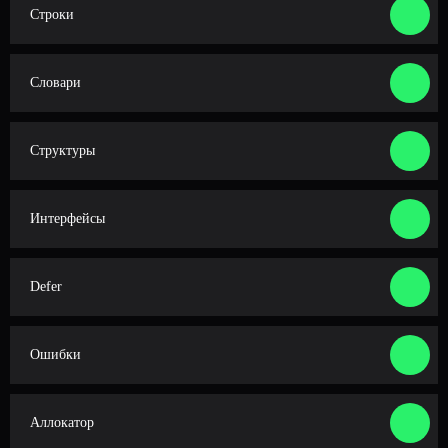
интервьюера — нанять разработчика,
Строки
который понимает код, а не «зубрит» его.
Особенно в условиях вайбкодинга
Словари
Структуры
ИЗ ЧЕГО СОСТОИТ КУРС
Интерфейсы
Defer
Ошибки
Записанные уроки, актуальные на
Аллокатор
текущий год