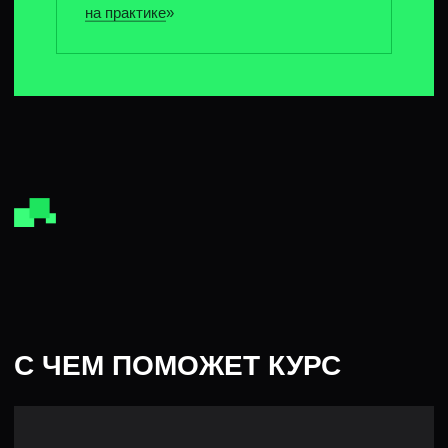
/3
Освежить знания, когда давно не ходил
на собеседования
/4
Быстро собрать в голове базу при switch’е.
Посмотреть, как те же самые паттерны
работают в Go и не тащить подходы
из своего стека
БЫСТРО ЗАКРОЕМ
НЕ ТОЛЬКО