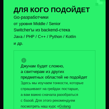
С ЧЕМ ПОМОЖЕТ КУРС
/1
Подготовиться к тонким вопросам,
которые спрашивают интервьюеры
в BigTech
/2
Набраться уверенности перед технической
секцией по Go