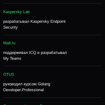
СТОИМОСТЬ
Можно оплатить в рассрочку
и иностранной валютой. Вернем 100%
средств в первый день после покупки,
если не понравится
Стандарт
Премиум
15 модулей и 100 задач
15 модулей и 100 зада
Допматериалы
Допматериалы
Общий чат для вопросов
Общий чат для вопрос
Доступ к курсу на 1 год
Доступ к курсу на 2 го
Mock-собеседование с Senior/TechLead из
Mock-собеседование с 
BigTech
BigTech
28 800 Р
37 700 Р
Можно в рассрочку — частями и
Можно в рассрочку —
без процентов
без процентов
4 800
х
6
|
9 600
х
3
6 290
х
6
|
12 570
х
3