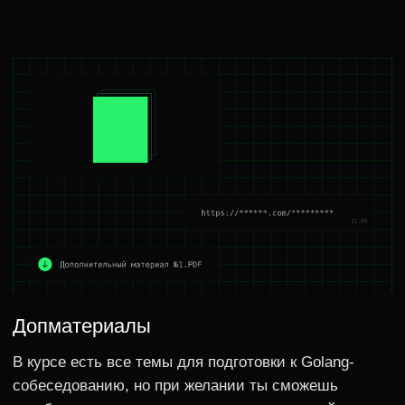
Developer.Professional
Спикер конференций
Saint HighLoad++, GolangConf, CodeFest, Стачка и
E-CODE