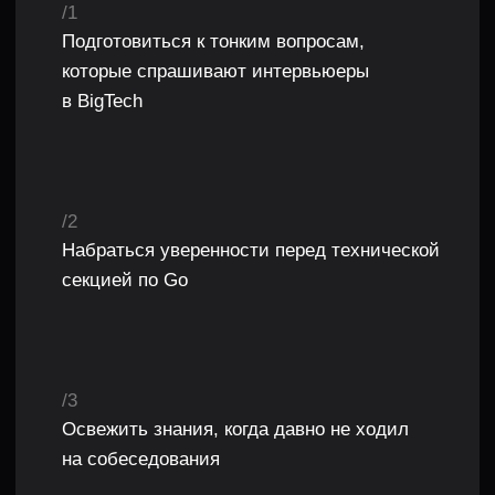
СОБЕСЕДОВАНИЯ,
НО И ОСНОВНУЮ
ТЕОРИЮ ПО ЯЗЫКУ
/1
Как работает аллокатор, сборщик мусора
и планировщик Go
/2
Как устроены строки, срезы, словари
и каналы
/3
Сoncurrency — deadlock, livelock, data race, race
condition и многое другое
/4
Множество нюансов, тонкостей и подводных