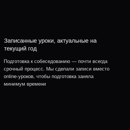
Начать бесплатно
К вариантам оплаты
ПРЕПОДАВАТЕЛЬ —
ВЛАДИМИР БАЛУН,
EX-TEAM LEAD
В ЯНДЕКС
Yandex
руководил разработкой системы
трейсинга (11ГБ/с трафик)