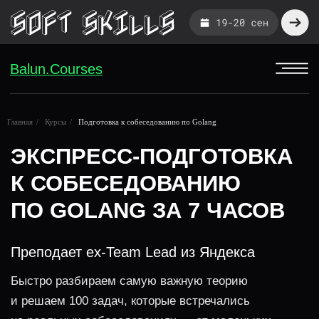
Balun.Courses
ЭКСПРЕСС-ПОДГОТОВКА
Главная
/
Курсы
/
Подготовка к собеседованию по Golang
К СОБЕСЕДОВАНИЮ
ПО GOLANG ЗА 7 ЧАСОВ
Преподает ex-Team Lead из Яндекса
Быстро разбираем самую важную теорию
и решаем 100 задач, которые встречались
на реальных собеседованиях — от маленьких
компаний до BigTech
15 УРОКОВ • ЗАПИСЬ •
9,6 / 10