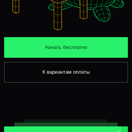
ДЛЯ КОГО ПОДОЙДЕТ
Go-разработчики
от уровня Middle / Senior
Switcher'ы из backend-стека
Java / PHP / C++ / Python / Kotlin
и др.
Джунам будет сложно,
а свитчерам из других
предметных областей не подойдет
Здесь мы изучаем тонкости, которые
спрашивают на грейдах постарше,
а вам важно сначала разобраться
с базой. Для этого рекомендуем
посмотреть наш курс «
Golang
на практике
»