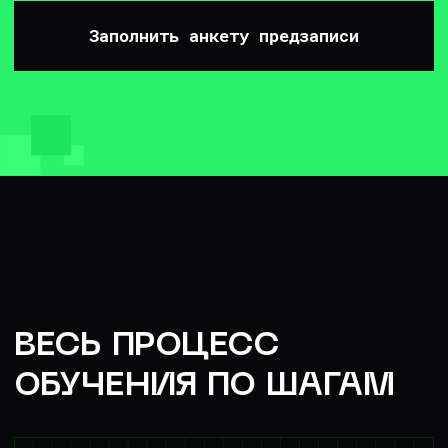
Изучаешь дополнительные
материалы
Книги, статьи, видео — отдадим
все, что можно почитать на досуге
и прокачаться еще сильнее
Получаешь сертификат
Выдадим после курса для
подтверждения твоих навыков