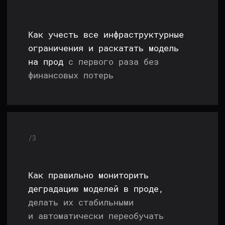
/6
Как тестировать раскатанную ML
через A/B-тесты,
избегать ложных
выводов и потерь у смежных
бизнес-подразделений
{
ффф
"ratio": {
ффффф
"practice":
70%,
ффффф
"theory":
30%
ффф
}
}
ПРОГРАММА