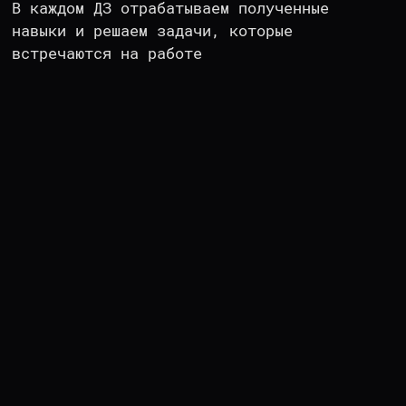
{
ффф
"it_companies": {
ффффф
"trust":
100%
ффф
}
}
ОТВЕЧАЕМ РЕПУТАЦИЕЙ
ЗА КАЧЕСТВО
У нас регулярно учатся BigTech-компании,
и в списке лишь некоторые из них: