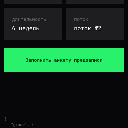
{
ффф
"grade": {
ффффф
"junior":
true,
ффффф
"middle":
true,
ффффф
"senior":
false
ффф
}
}
ПОДОЙДЕТ ДЛЯ
СПЕЦИАЛИСТОВ
DATA
SCIENTISTS,
CLASSIC ML И NLP-
ИНЖЕНЕРОВ УРОВНЯ
MIDDLE/MIDDLE+
Нужны базовые знания основ машинного
обучения, математики и программирования