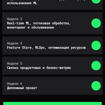
использования ML
ОБУЧЕНИЯ ПО ШАГАМ
Неделя 3
Real-time ML, потоковая обработка,
мониторинг и обслуживание
Неделя 4
Feature Store, MLOps, оптимизация ресурсов
Ходишь на интерактивные
Неделя 5
онлайн-уроки в ZOOM
Связка продуктовых и бизнес-метрик
Уроки длятся по 1,5−2 часа раз
в неделю и проходят в свободное
от учебы и работы время
Неделя 6
Дипломный проект