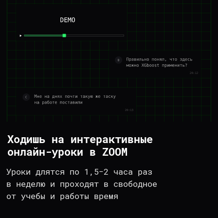
Пример сертификата
Заполнить анкету предзаписи
ПРЕПОДАЕТ ДМИТРИЙ
САФОНОВ,
DATA
SCIENCE TEAM LEAD
В ЯНДЕКС
Яндекс
разрабатывает алгоритмы антифрода
рекламы, руководит ML-командой