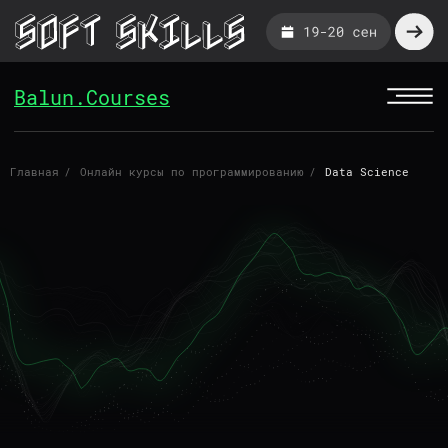
Balun.Courses
Главная
/
Онлайн курсы по программированию
/
Data Science
КУРС ПО DATA SCIENCE
ДЛЯ MIDDLE:
SENIOR-
НАВЫКИ ЗА 6 НЕДЕЛЬ
Преподает Team Lead в Яндекс