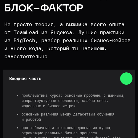
Работать с «грязными» данными,
искать смещения и дрифты
Использовать Feature
engineering в real time
системах и генерировать
признаки с пониманием
вычислительной сложности
Оптимизировать ML-модели
Вводная часть
для продакшна
проблематика курса: основные проблемы с данными,
инфраструктурные сложности, слабая связь
Использовать специфику
модельных и бизнес метрик
актуальных ML/DL моделей
для работы с табличными
основные различия между датасетами обучения
и работой
и текстовыми данными
про табличные и текстовые данные из курса,
отражающие реальные бизнес-процессы
из финансовой, рекламной и других digital-сфер