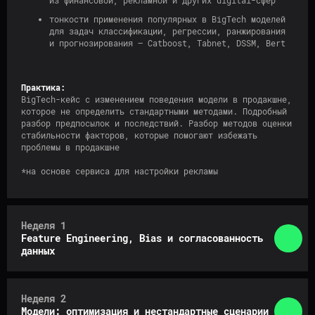
Контролировать жизненный цикл
моделей в продакшне и строить
тонкости применения популярных в BigTech моделей
мониторинги
для задач классификации, регрессии, ранжирования
и прогнозирования — Catboost, Tabnet, DSSM, Bert
Работать с MLOps инструментами
и взаимодействовать
Практика:
BigTech-кейс с изменением поведения модели в продакшне,
с инфраструктурой
которое не определить стандартными методами. Подробный
разбор предпосылок и последствий. Разбор методов оценки
стабильности факторов, которые помогают избежать
проблемы в продакшне
Заполнить анкету предзаписи
*на основе сервиса для настройки рекламы
Неделя 1
Feature Engineering, Bias и согласованность
данных
Неделя 2
ВЕСЬ ПРОЦЕСС
Модели: оптимизация и нестандартные сценарии