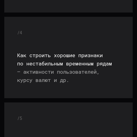
6 НЕДЕЛЬ ТОЧЕЧНО
ЗАКРЫВАЕМ КАЖДЫЙ
БЛОК-ФАКТОР
Не просто теория, а выжимка всего опыта
от TeamLead из Яндекса. Лучшие практики
из BigTech, разбор реальных бизнес-кейсов
и много кода, который ты напишешь
самостоятельно