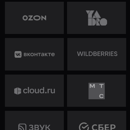
ЗАДАТЬ ВОПРОС
Пиши, если есть вопрос по курсу или
не знаешь, с чего начать — поможем советом
Курс по Data Science для продвинутых
специалистов
Одним из ключевых направлений развития
Data Science является работа с
нестационарными данными: специалисты