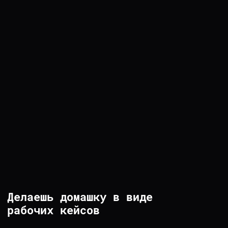
Quantum Brains
cтроил прогнозные модели биржевых
индикаторов, разработал инфраструктуру для
автоматизации ML-процессов
СПБГЭУ
преподавал анализ данных на Python