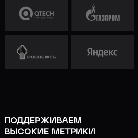
info@platform-balun.ru
+7 (919) 779-16-15
работает с данными, но хочет глубже понять
архитектуру ML-решений и процессы
разработки.
Курс для специалистов по Data Science
уровня Middle сфокусирован на решении
реальных задач, с которыми сталкиваются
крупнейшие компании: от построения моделей
машинного обучения и нейронных сетей до
анализа метрик продукта и влияния на
бизнес. На нашем курсе не будет абстракций
— только практическая работа с «грязными»
данными, ограничениями инфраструктуры,
обработкой потоков и мониторингом систем.
Именно поэтому курс Data Science строится
вокруг реальных примеров из BigTech-
компаний, которые ежедневно встречаются в
работе.
Вы научитесь применять алгоритмы machine
learning, строить системы рекомендаций,
работать с SQL и Pandas, визуализировать
графики и таблицы, а также создавать и
оптимизировать модели на Python, Spark и с
использованием библиотек для NLP и