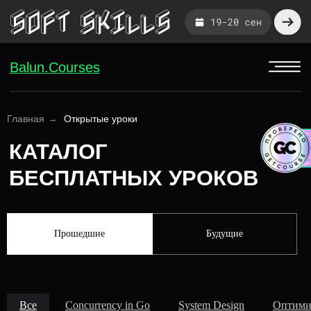
Balun.Courses
КАТАЛОГ
Главная
→
Открытые уроки
БЕСПЛАТНЫХ УРОКОВ
Прошедшие
Будущие
Все
Concurrency in Go
System Design
Оптими