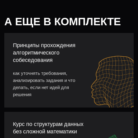
ффффф
"java":
true,
ффффф
"other":
true
ффф
}
}
ПОДОЙДЕТ
РАЗРАБОТЧИКАМ
ЛЮБОГО СТЕКА
Нужно знать основы программирования
и понимать структуры данных
с асимптотическим анализом. Курс по ним идет
бонусом в комплекте