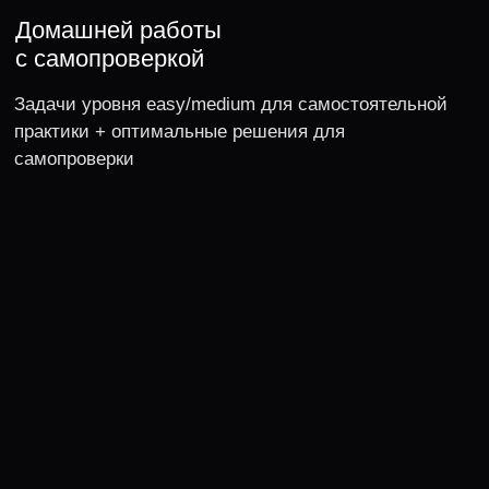
разрабатывал движок по подбору
таргетированной рекламы
Kaspersky Lab
разрабатывал Kaspersky Endpoint
Security
Mail.ru
поддерживал ICQ и разрабатывал
My Teams
Спикер конференций
Saint HighLoad++, GolangConf, CodeFest, Стачка и
E-CODE