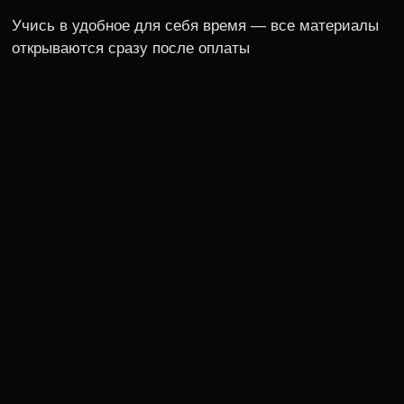
ПРЕПОДАВАТЕЛЬ —
ВЛАДИМИР БАЛУН, EX-
TEAM LEAD В ЯНДЕКС
Решил 400 задач на LeetCode, успешно
проходил и проводил алгосекции
в российский BigTech
Yandex
руководил разработкой системы
трейсинга (11ГБ/с трафик)
Ozon
разрабатывал системы трейсинга
и непрерывного профилирования
Tinkoff