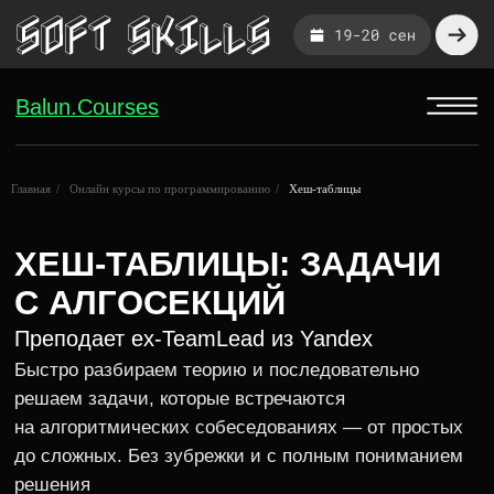
Balun.Courses
ХЕШ-ТАБЛИЦЫ: ЗАДАЧИ
Главная
/
Онлайн курсы по программированию
/
Хеш-таблицы
С АЛГОСЕКЦИЙ
Преподает ex-TeamLead из Yandex
Быстро разбираем теорию и последовательно
решаем задачи, которые встречаются
на алгоритмических собеседованиях — от простых
до сложных. Без зубрежки и с полным пониманием
решения
6 УРОКОВ • 1 ЧАС • ДОСТУП ПОСЛЕ ОПЛАТЫ