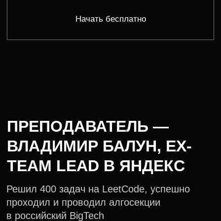
Купить за 1900 Р
{
ффф
"it_companies": {
ффффф
"trust":
100%
ффф
}
}
ОТВЕЧАЕМ РЕПУТАЦИЕЙ
ЗА КАЧЕСТВО
У нас регулярно учатся BigTech-компании,
и в списке лишь некоторые из них: