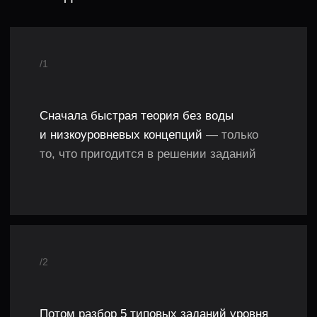
/3
К каждой задаче — эталонное и простое
решение,
которое легко повторить на
собеседовании и которое устроит
интервьюера
/4
3 задания для самостоятельной
практики
— хватит, чтобы набить руку
и решать большинство заданий по этому
алгоритму