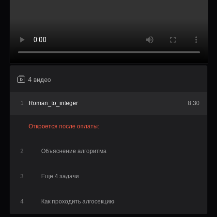
по структурам данных
Общий чат с ответами на вопросы
Доступ к интенсиву на 1 год
4 видео
1
Roman_to_integer
8:30
Откроется после оплаты:
2
Объяснение алгоритма
3
Еще 4 задачи
4
Как проходить алгосекцию