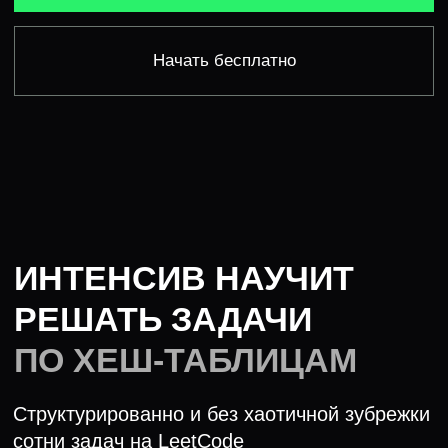
ПО ХЕШ-ТАБЛИЦАМ
Структурированно и без хаотичной зубрежки
сотни задач на LeetCode
/1
Сначала быстрая теория без воды
и низкоуровневых концепций
— только
то, что пригодится в решении заданий
/2
Потом разбор 5 типовых заданий уровня
easy/medium, которые встречаются
на алгосекции
— идея задачи с подробным
объяснением кода