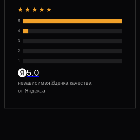
Хеш-таблица: почему важно знать их для
прохождения алгоритмических собеседований?
Хеш-таблицы — одна из самых часто используемых
структур данных на алгоритмических
собеседованиях, и от тебя почти всегда ждут не
знания определения, а умения мгновенно
распознать, где они дают оптимальное решение. В
среднем операции вставки, поиска и удаления
работают за O(1), но на алгоритмическом
собеседовании важно понимать, за счет каких
допущений это достигается и в каких случаях
асимптотика может деградировать до O(n). Если ты
используешь хеш-таблицу, ты должен быть готов
объяснить, что именно происходит при большом
количестве коллизий, как влияет load factor и
почему реальная реализация все равно остается