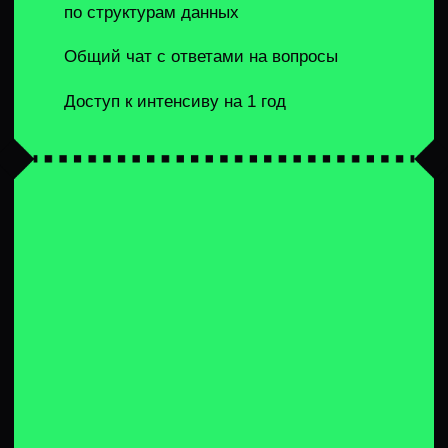
какой момент они обновляются и почему проверка
условий остается константной. На собеседованиях
здесь часто ловят не на идее, а на деталях:
неправильное обновление счетчиков, забытые
ключи или некорректное поддержание состояния.
Типичная ошибка на собеседованиях —
использовать хеш-таблицу «по привычке», не
обосновывая выбор. Если ты выбрал хеш-таблицу,
ты должен уметь защитить это решение: почему
здесь не подходит сортировка, почему не бинарный
поиск, почему два указателя не дадут нужного
результата или усложнят логику. Хеш-таблица —
мощный инструмент, но интервьюер всегда
проверяет, осознанно ли ты пользуешься хеш-
таблицей или просто применяешь заученный
шаблон без понимания ограничений и альтернатив.
Именно на это и нацелен интенсив по решению
задач с хеш-таблицами. Он подойдет тебе, если ты
уже знаком с базовой асимптотикой и стандартными
структурами данных, но хочешь научиться быстрее
распознавать задачки на хеш-таблицы, выбирать
правильную модель хранения состояния и уверенно
объяснять свои решения на собеседовании, а не