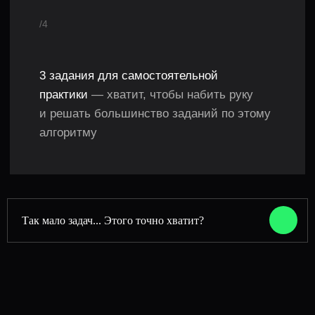
база и ассимптотический анализ
помогут понять идею алгоритма,
а не зубрить решения
Купить за 1900 Р
Начать бесплатно
Так мало задач... Этого точно хватит?
{
ффф
"languages": {
ффффф
"golang":
true,
ффффф
"C++":
true,
ффффф
"python":
true,