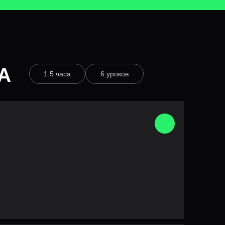
А
1.5 часа
6 уроков