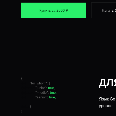
Купить за 2800 Р
Начать 
{
ДЛ
ффф
"for_whom": {
ффффф
"junior":
true,
ффффф
"middle":
true,
ффффф
"senior":
true,
Язык Go
уровне
ффф
}
}