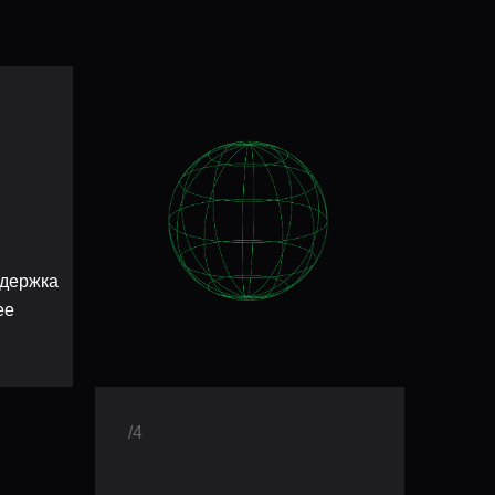
адержка
ее
/4