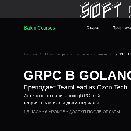
Balun.Courses
О курсе
Программ
Главная
/
Онлайн курсы по программированию
/
gRPC в G
GRPC В GOLAN
Преподает TeamLead из Ozon Tech
Интенсив по написанию gRPC в Go —
теория, практика и допматериалы
1,5 ЧАСА • 6 УРОКОВ • ДОСТУП ПОСЛЕ ОПЛАТЫ