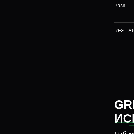
Bash
REST AP
GR
ИС
Рабочи