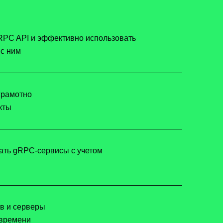
RPC API и эффективно использовать
 с ним
грамотно
кты
ать gRPC-сервисы с учетом
в и серверы
 времени