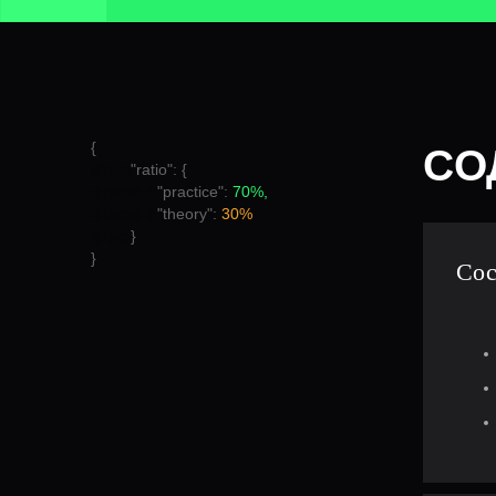
{
CО
ффф
"ratio": {
ффффф
"practice":
70%,
ффффф
"theory":
30%
ффф
}
}
Сос