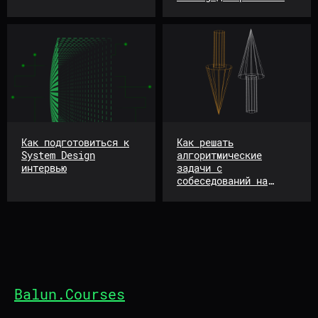
базами данных
Как подготовиться к
Как решать
System Design
алгоритмические
интервью
задачи с
собеседований на
«Метод двух
указателей» . Часть 1
Balun.Courses