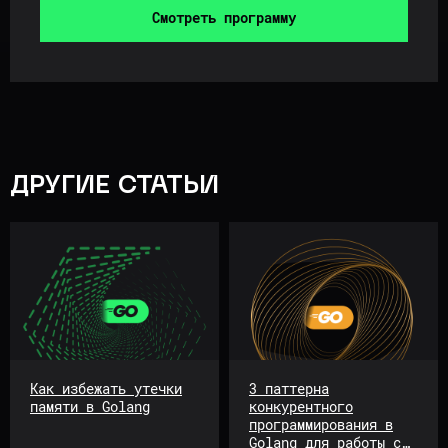
Смотреть программу
ДРУГИЕ СТАТЬИ
ИП Балун Владимир Николаевич
ИНН: 610111147548
ОГРНИП: 322619600034193
Дата регистрации – 16.02.2022
info@platform-balun.ru
+7 (919) 779-16-15
Как избежать утечки
3 паттерна
памяти в Golang
конкурентного
программирования в
Golang для работы с