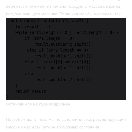
переместит элемент из начала исходного массива в конец
результирующего массива. Тогда код мог бы выглядеть так:
function merge_sorted(arr1, arr2) {

    let result = []

    while (arr1.length > 0 || arr2.length > 0) {

        if (arr1.length == 0)

            result.push(arr2.shift())

         else if (arr2.length == 0)

            result.push(arr1.shift())

        else if (arr1[0] <= arr2[0])

            result.push(arr1.shift())

        else

            result.push(arr2.shift())

    }

    return result

}
Остановимся на коде подробнее.
На любом шаге, пока мы не заполнили весь результирующий
массив у нас есть четыре возможных состояния: