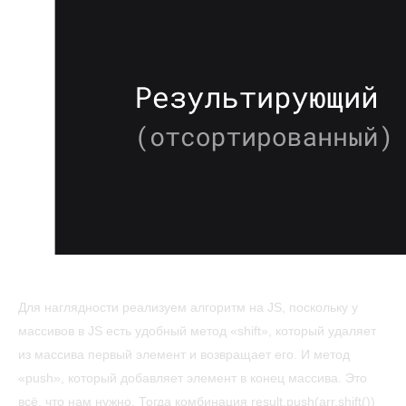
Для наглядности реализуем алгоритм на JS, поскольку у
массивов в JS есть удобный метод «shift», который удаляет
из массива первый элемент и возвращает его. И метод
«push», который добавляет элемент в конец массива. Это
всё, что нам нужно. Тогда комбинация result.push(arr.shift())