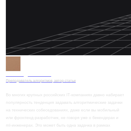
Александр Алексеев
Во многих крупных российских IT-компаниях давно набирает
популярность тенденция задавать алгоритмические задачки
на технических собеседованиях, даже если вы мобильный
или фронтенд-разработчик, не говоря уже о бекендерах и
ml-инженерах. Это может быть одна задачка в рамках