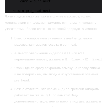
        curr = curr.next

    return pre_head.next
Логика здесь такая же, как и в случае массивов, только
манипуляции с индексами заменяются на манипуляции с
указателями, более сложные по своей природе, а именно:
Вместо копирования значения в ячейку целевого
массива записываем ссылку в curr.next.
А вместо увеличения индексов i1++ или i2++
перемещаем вперед указатели l1 = l1.next и l2 = l2.next
Чтобы где-то сразу сохранить ссылку на голову списка
и не потерять ее, мы вводим искусственный элемент
pre_head.
Важно отметить, что кроме O(n) по времени алгоритм
работает так же за O(1) по памяти! Ведь
дополнительно выделяемая память под два указателя