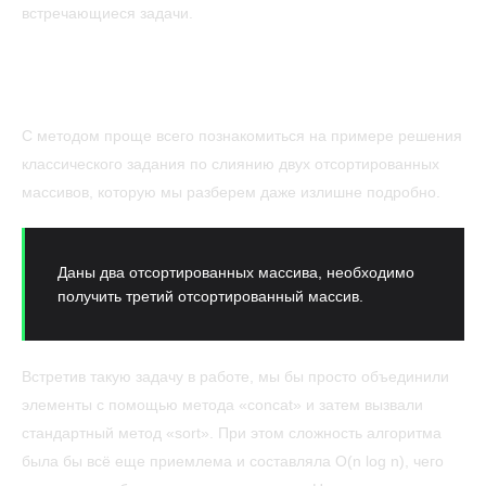
встречающиеся задачи.
1. НАЧНЕМ С КЛАССИЧЕСКОЙ ЗАДАЧИ
«СЛИЯНИЕ ДВУХ ОТСОРТИРОВАННЫХ
МАССИВОВ ИЛИ СПИСКОВ»
С методом проще всего познакомиться на примере решения
классического задания по слиянию двух отсортированных
массивов, которую мы разберем даже излишне подробно.
Даны два отсортированных массива, необходимо
получить третий отсортированный массив.
Встретив такую задачу в работе, мы бы просто объединили
элементы c помощью метода «concat» и затем вызвали
стандартный метод «sort». При этом сложность алгоритма
была бы всё еще приемлема и составляла O(n log n), чего