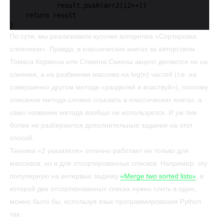
            result.push(arr2[i2++])

    return result

}
По сути, мы реализовали кусочек алгоритма «Сортировка
слиянием». Правда, в классических книгах за авторством
Томаса Кормена или Стивена Скиены акцент делается не на
слиянии, а на разбиении массива на log(n) частей (т.е. на
совершенно другом методе «разделяй и властвуй»), поэтому
описание метода сложно отыскать в классических книгах, а
само название метода вообще не используется. И уж тем
более не разбираются дополнительные задания на этот
способ.
Техника «2 указателя» отлично работает не только для
массивов, но и для отсортированных списков. Например, эту
популярную на интервью задачку
«Merge two sorted lists»
, в
которой два отсортированных списка нужно слить в один,
можно было бы, используя язык программирования Python
так: