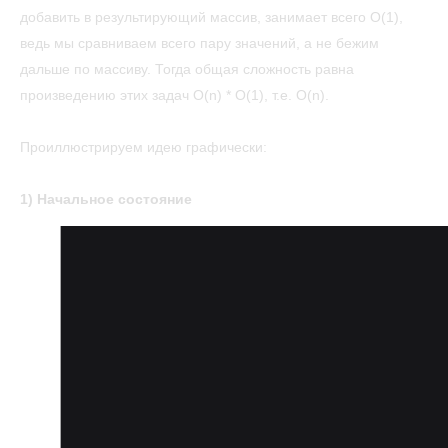
добавить в результирующий массив, занимает всего O(1),
ведь мы сравниваем всего пару значений, а не бежим
дальше по массиву. Тогда общая сложность равна
произведению этих задач O(n) * O(1), т.е. O(n).
Проиллюстрируем идею графически:
1) Начальное состояние