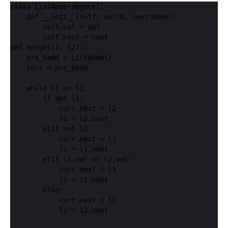
class ListNode(object):

    def __init__(self, val=0, next=None):

        self.val = val

        self.next = next

def merge(l1, l2):

    pre_head = ListNode()

    curr = pre_head

    while l1 or l2:

        if not l1:

            curr.next = l2

            l2 = l2.next

        elif not l2:

            curr.next = l1

            l1 = l1.next

        elif l1.val <= l2.val:

            curr.next = l1

            l1 = l1.next

        else:

            curr.next = l2

            l2 = l2.next
