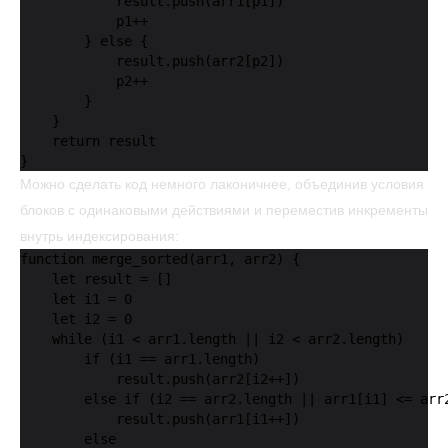
            result.push(arr1[p1])

            p1++

        } else {

            result.push(arr2[p2])

            p2++

        }

    }

    return result

}
Можно сделать код немного лаконичнее, объединив условия
блоков с одинаковыми действиями и переместив инкременты
внутрь индексирования:
function merge_sorted(arr1, arr2) {

    let result = []

    let i1 = 0

    let i2 = 0

    while (i1 < arr1.length || i2 < arr2.length)

        if (i1 == arr1.length)

            result.push(arr2[i2++])

        else if (i2 == arr2.length || arr1[i1] <= arr2
            result.push(arr1[i1++])

        else
