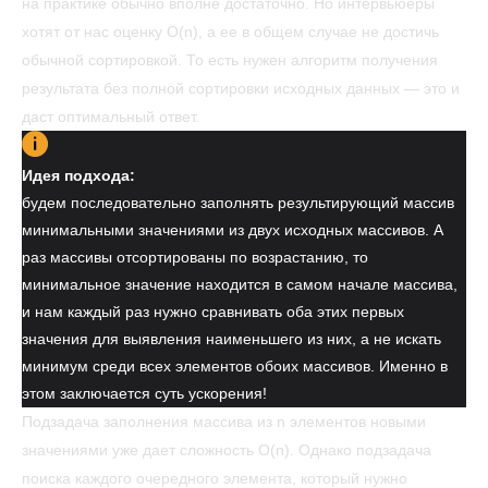
на практике обычно вполне достаточно. Но интервьюеры
хотят от нас оценку O(n), а ее в общем случае не достичь
обычной сортировкой. То есть нужен алгоритм получения
результата без полной сортировки исходных данных — это и
даст оптимальный ответ.
Идея подхода:
будем последовательно заполнять результирующий массив
минимальными значениями из двух исходных массивов. А
раз массивы отсортированы по возрастанию, то
минимальное значение находится в самом начале массива,
и нам каждый раз нужно сравнивать оба этих первых
значения для выявления наименьшего из них, а не искать
минимум среди всех элементов обоих массивов. Именно в
этом заключается суть ускорения!
Подзадача заполнения массива из n элементов новыми
значениями уже дает сложность O(n). Однако подзадача
поиска каждого очередного элемента, который нужно