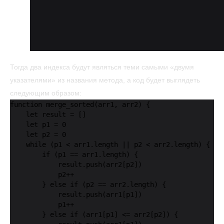
Тогда два индекса будут являться теми самыми «двумя
указателями» из названия метода, а код будет выглядеть
следующим образом:
function merge_sorted(arr1, arr2) {

    let result = []

    let p1 = 0

    let p2 = 0

    while (p1 < arr1.length || p2 < arr2.length) {

        if (p1 == arr1.length) {

            result.push(arr2[p2])

            p2++

        } else if (p2 == arr2.length) {

            result.push(arr1[p1])

            p1++

        } else if (arr1[p1] <= arr2[p2]) {
