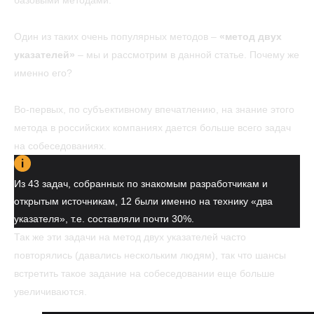
базовыми методами.
Один из таких очень популярных методов –
«метод двух
указателей»
– мы и рассмотрим в данной статье. Почему же
именно его?
Во-первых, по субъективному впечатлению, на знание этого
метода в российских компаниях дается больше всего задач
на собеседованиях.
Из 43 задач, собранных по знакомым разработчикам и
открытым источникам, 12 были именно на технику «два
указателя», т.е. составляли почти 30%.
Так же эти задачи на метод двух указателей часто
повторялись (давались нескольким людям), так что шансы
встретить такое задание на собеседовании еще больше
увеличиваются.