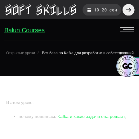
Balun.Courses
Balun.Courses
Открытые уроки
Вся база по Kafka для разработки и собеседований
ВСЯ БАЗА ПО KAFKA ДЛЯ РАЗРАБОТКИ И
СОБЕСЕДОВАНИЙ
В этом уроке:
почему появилась
Kafka и какие задачи она решает
;
как устроена Kafka: топики, партиции, оффсеты,
Показать целиком
сегменты;