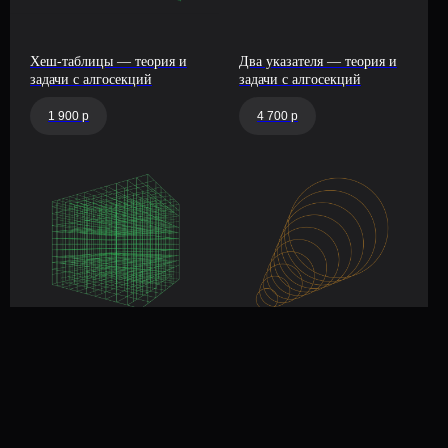
ОГРНИП: 322619600034193
Дата регистрации – 16.02.2022
info@platform-balun.ru
+7 (919) 779-16-15
Хеш-таблицы — теория и
Два указателя — теория и
задачи с алгосекций
задачи с алгосекций
1 900 р
4 700 р
Матрицы — теория и
Префиксные суммы —
задачи с алгосекций
теория и задачи с
алгосекций