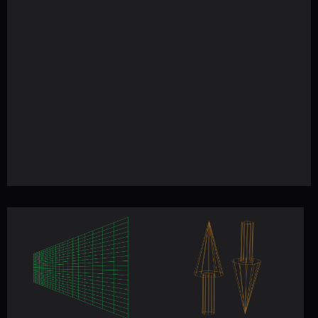
ИП Балун Владимир Николаевич
ИНН: 610111147548