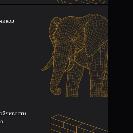
чиков
тойчивости
Go