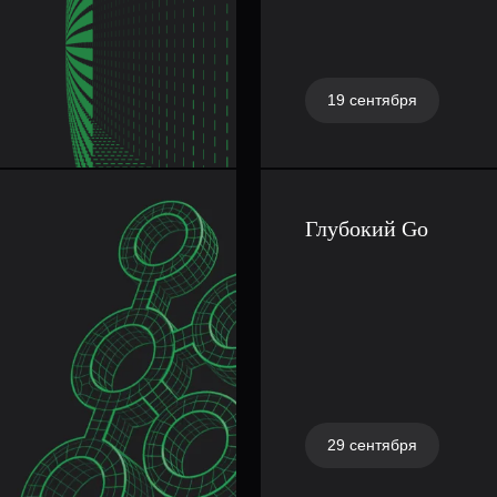
и позволить
что делает
вчивой и
19 сентября
 именно
ограммирования
Глубокий Go
агруженных
вляет
 планировщик
как разработчик
тировании
урентная
аже миллионы
29 сентября
х расходов.