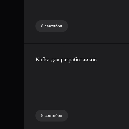
может временно “освободить” процессор P 
другим горутинам продолжить выполнение, 
конкурентную модель Go чрезвычайно отзы
8 сентября
устойчивой под высокой нагрузкой.
Дополнительно в уроке рассмотрим, почему
архитектура планировщика делает язык пр
Kafka для разработчиков
Go таким удобным для разработки высокон
систем. Мы разберем, как Go Run time упра
жизненным циклом горутин, каким образом
Go распределяет задачи между потоками и 
может учитывать особенности Go при проек
сервисов. Отдельно объясним, почему конк
модель Go позволяет запускать тысячи и д
8 сентября
горутин практически без заметных накладны