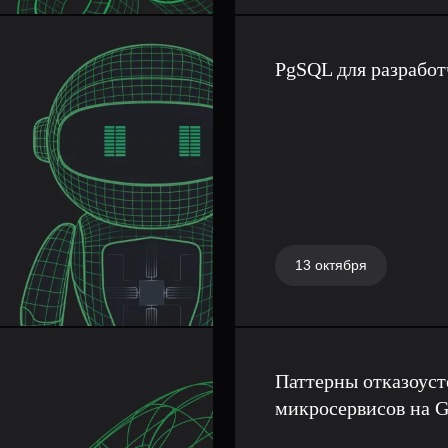
 можно сделать
PgSQL для разработ
o. Ты узнаешь,
на
рабатывает
 Runtime
зке.
ь более
боту сервисов
13 октября
полняет
уется для
Паттерны отказоус
и навыки в
микросервисов на 
 и оптимизации