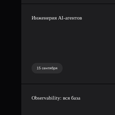
Также покажем, какие практические выводы
Инженерия AI-агентов
после понимания внутреннего устройства G
как особенности планировщика Go влияют 
производительность приложений, как Go об
блокирующие операции и каким образом Go
перераспределяет задачи при высокой нагру
Понимание этих механизмов помогает писат
эффективный код на Go, оптимизировать ра
15 сентября
на Go и глубже понимать, как именно Go вы
конкурентные программы.
Урок про планировщик в языке Go рекоменд
Observability: вся база
программистов, которые хотят улучшить сво
области многопоточного программирования