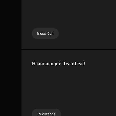
производительности приложений с помощью
инструмента, как планировщик Go.
5 октября
Начинающий TeamLead
19 октября