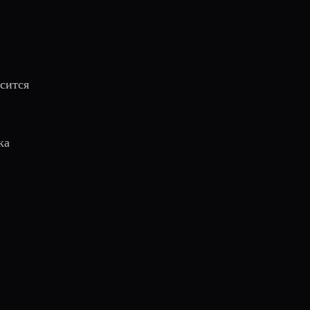
сится
ка