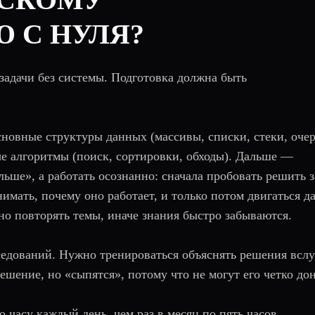
 С НУЛЯ?
задачи без системы. Подготовка должна быть
сновные структуры данных (массивы, списки, стеки, очер
ые алгоритмы (поиск, сортировки, обходы). Дальше —
ьше», а работать осознанно: сначала пробовать решить з
имать, почему оно работает, и только потом двигаться д
но повторять темы, иначе знания быстро забываются.
дований. Нужно тренироваться объяснять решения вслу
шение, но «сыпятся», потому что не могут его четко дон
о часу каждый день, чем раз в месяц по пять часов.