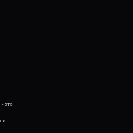
 - это
я и