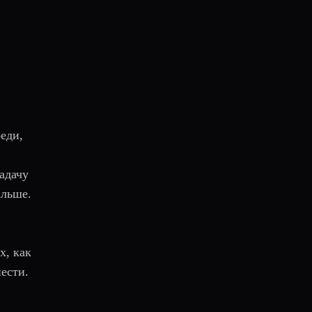
еди,
адачу
альше.
х, как
ести.