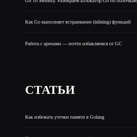
Go To Memory. Разбираем аллокатор Go по полочкам
Как Go выполняет встраивание (inlining) функций
Работа с аренами — почти избавляемся от GC
СТАТЬИ
Как избежать утечки памяти в Golang