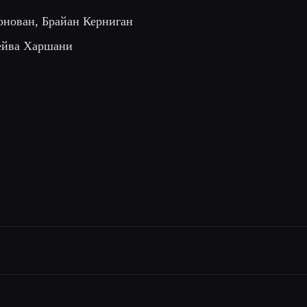
нован, Брайан Керниган
Тейва Харшани