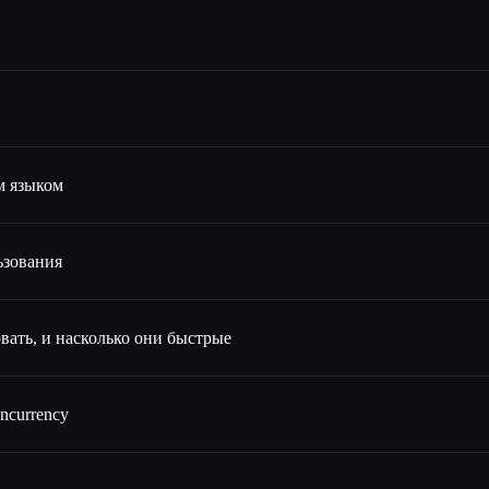
м языком
ьзования
вать, и насколько они быстрые
oncurrency