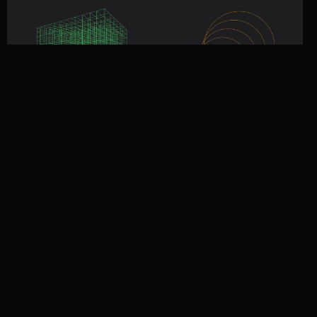
Матрицы — теория и
Префиксные суммы —
задачи с алгосекций
теория и задачи с
алгосекций
1 900 р
1 900 р