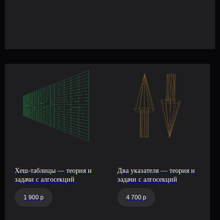
ИП Балун Владимир Николаевич
ИНН: 610111147548
ОГРНИП: 322619600034193
Дата регистрации – 16.02.2022
info@platform-balun.ru
+7 (919) 779-16-15
Хеш-таблицы — теория и
Два указателя — теория и
задачи с алгосекций
задачи с алгосекций
1 900 р
4 700 р