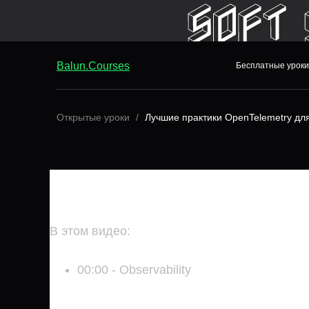
Balun.Courses
Бесплатные уроки
Balun.Courses
Бесплатные уроки
Открытые уроки
Лучшие практики OpenTelemetry дл
ЛУЧШИЕ ПРАКТИКИ OPENTELEME
РАЗРАБОТЧИКОВ
В этом видео:
00:00 - Observability
17:08 - OpenTelemetry
Показать целиком