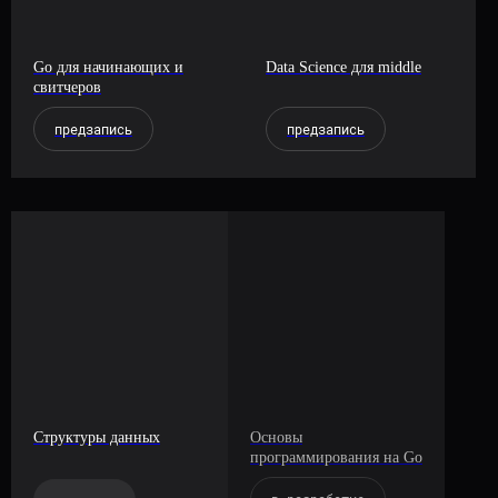
Go для начинающих и
Data Science для middle
свитчеров
предзапись
предзапись
Структуры данных
Основы
программирования на Go