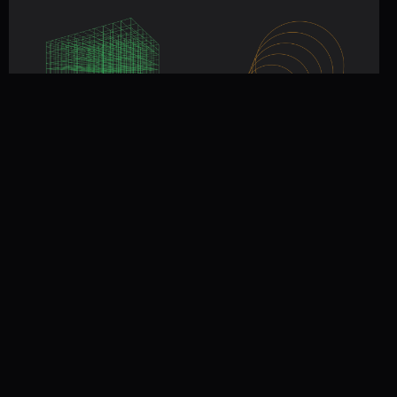
Матрицы — теория и
Префиксные суммы —
задачи с алгосекций
теория и задачи с
алгосекций
1 900 р
1 900 р