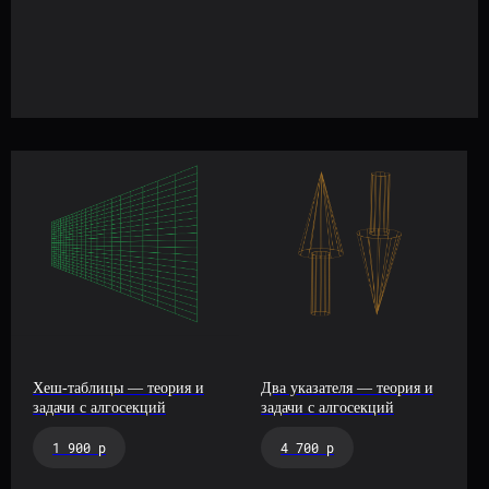
ИП Балун Владимир Николаевич
ИНН: 610111147548
ОГРНИП: 322619600034193
Дата регистрации – 16.02.2022
info@platform-balun.ru
+7 (919) 779-16-15
Хеш-таблицы — теория и
Два указателя — теория и
задачи с алгосекций
задачи с алгосекций
1 900 р
4 700 р