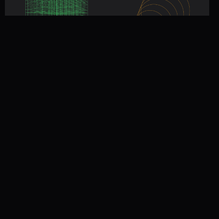
Матрицы — теория и
Префиксные суммы —
задачи с алгосекций
теория и задачи с
алгосекций
1 900 р
1 900 р