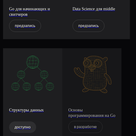
Go для начинающих и
Data Science для middle
свитчеров
предзапись
предзапись
Структуры данных
Основы
программирования на Go
в разработке
доступно