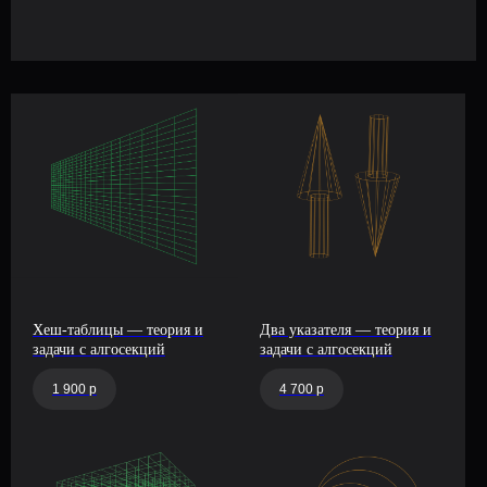
ИП Балун Владимир Николаевич
ИНН: 610111147548
ОГРНИП: 322619600034193
Дата регистрации – 16.02.2022
info@platform-balun.ru
+7 (919) 779-16-15
Хеш-таблицы — теория и
Два указателя — теория и
задачи с алгосекций
задачи с алгосекций
1 900 р
4 700 р