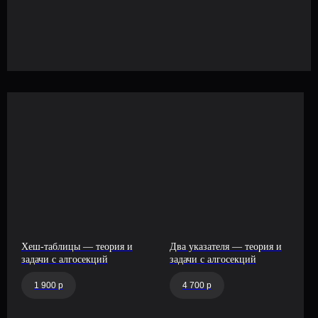
ИП Балун Владимир Николаевич
ИНН: 610111147548
ОГРНИП: 322619600034193
Дата регистрации – 16.02.2022
info@platform-balun.ru
+7 (919) 779-16-15
Хеш-таблицы — теория и
Два указателя — теория и
задачи с алгосекций
задачи с алгосекций
1 900 р
4 700 р