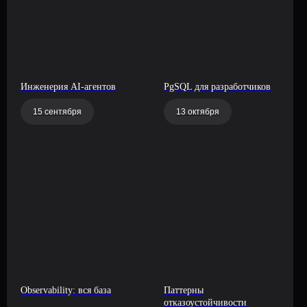
Инженерия AI-агентов
PgSQL для разработчиков
15 сентября
13 октября
Observability: вся база
Паттерны
отказоустойчивости