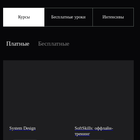
Масштабирование баз данных. Масштабирование ЮД.
Распределенные базы данных. Горизонтальное
Курсы
Бесплатные уроки
Интенсивы
масштабирование. Consistent hashing. Распределенные
системы. System Design. Архитектура веб приложений.
Платные
Бесплатные
System Design
SoftSkills: оффлайн-
тренинг