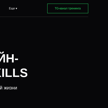
Еще ▾
TG-канал тренинга
ЙН-
ILLS
ой жизни