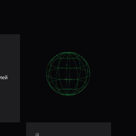
лей
/4