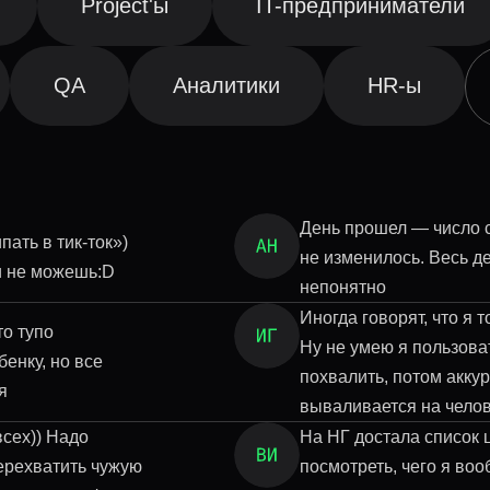
Projеct'ы
IT-предприниматели
QA
Аналитики
HR-ы
День прошел — число 
пать в тик-ток»)
не изменилось. Весь де
ти не можешь:D
непонятно
Иногда говорят, что я 
то тупо
Ну не умею я пользова
енку, но все
похвалить, потом акку
я
вываливается на челов
всех)) Надо
На НГ достала список 
ерехватить чужую
посмотреть, чего я воо