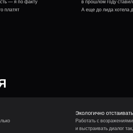
сть — я по факту
в прошлом году ставил
то платят
А еще до лида хотела д
Я
Экологично отстаиват
олько
Работать с возражениями,
и выстраивать диалог та