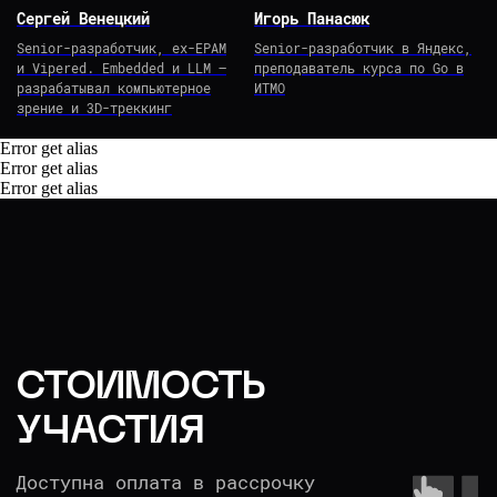
Cергей Венецкий
Игорь Панасюк
Senior-разработчик, ex-EPAM
Senior-разработчик в Яндекс,
и Vipered. Embedded и LLM —
преподаватель курса по Go в
разрабатывал компьютерное
ИТМО
зрение и 3D-треккинг
Error get alias
Error get alias
Error get alias
It-митап от Balun.Courses
20 сентября 2025 года команда онлайн-школы
Balun.Courses проведет митап для IT-