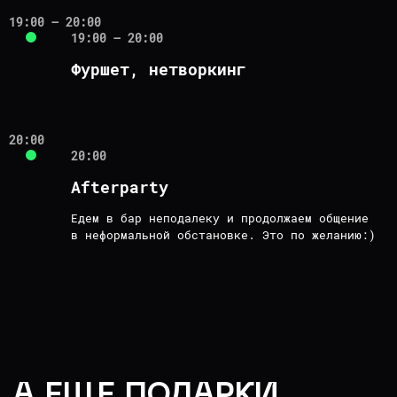
19:00 – 20:00
Спартаковский переулок
19:00 – 20:00
2с1, подъезд №7
Фуршет, нетворкинг
м.Красносельская — 7 мин
м.Бауманская — 5 мин
20:00
20:00
Afterparty
Едем в бар неподалеку и продолжаем общение
в неформальной обстановке. Это по желанию:)