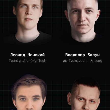
Леонид Ченский
Владимир Балун
TeamLead в OzonTech
ex-TeamLead в Яндекс
Игорь Панасюк
Сергей Венецкий
Senior в Яндекс
ex-разработчик в EPAM
Купить билет
Перейти в чат участников