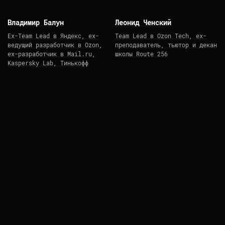
Если у тебя срочный вопрос,
Владимир Балун
Леонид Ченский
можешь написать нам
в Telegram-бот
Ex-Team Lead в Яндекс, ex-
Team Lead в Ozon Tech, ex-
ведущий разработчик в Ozon,
преподаватель, тьютор и декан
ex-разработчик в Mail.ru,
школы Route 256
telegram
Kaspersky Lab, Тинькофф
Если ты готов немного подождать,
оставляй вопрос на сайте —
мы свяжемся с тобой в ближайшее
время