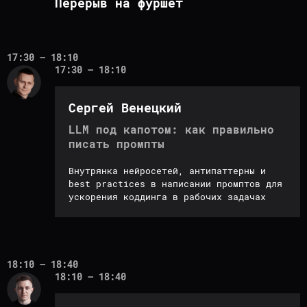
Перерыв на фуршет
17:30 – 18:10
17:30 – 18:10
Сергей Венецкий
LLM под капотом: как правильно
А ЕЩЕ ПОДАРКИ
писать промпты
ЗА ЛУЧШИЕ ВОПРОСЫ
Внутрянка нейросетей, антипаттерны и
best practices в написании промптов для
Книги для роста
Сертификаты
ускорения коддинга в рабочих задачах
в backend.
Все,
на бесплатное
что спикеры
обучение
читали сами
на любом курсе
18:10 – 18:40
18:10 – 18:40