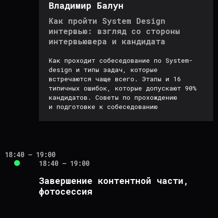
Владимир Балун
Как пройти System Design
Бесплатные mock-
Скидки
интервью: взгляд со стороны
собеседования
в
на обучение
it-interview.io
в нашей школе
интервьювера и кандидата
Как проходит собеседование по System-
design и типы задач, которые
встречаются чаще всего. Этапы и 16
типичных ошибок, которые допускают 90%
кандидатов. Советы по прохождению
и подготовке к собеседованию
18:40 – 19:00
18:40 – 19:00
МИТАП ПРОЙДЕТ
Завершение контентной части,
В ЛОФТ-
фотосессия
ПРОСТРАНСТВЕ
«ВЕСНА»