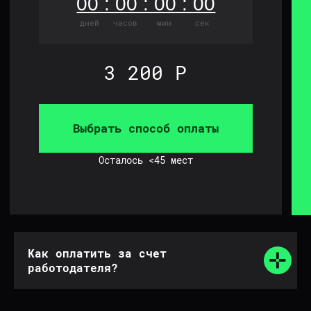
ИП Балун Владимир Николаевич
ИНН: 610111147548
ОГРНИП: 322619600034193
Дата регистрации – 16.02.2022
info@platform-balun.ru
+7 (919) 779-16-15
Купить билет
В чат участников
Как оплатить за счет
работодателя?