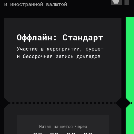
специалистов, где разберем такие темы, как
многопоточное программирование, System
Design, алгоритмы и микросервисы.
Участников ждет комфортная площадка,
фуршет, нетворкинг и 4 выступления от
преподавателей нашей школы.
Обсудим с экспертами различные проблемы и
нюансы в сфере программирования,
обменяемся практическим опытом, а за
лучшие вопросы на IT-митапе вас ждут
классные подарки, включая бесплатное
обучение в Balun.Courses на любом курсе.