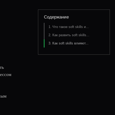
Содержание
1. Что такое soft skills и...
2. Как развить soft skills...
3. Как soft skills влияют...
ть
рессом
ьным