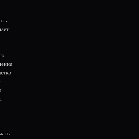
ать
шает
го
шения
четко
—
и
т
мать