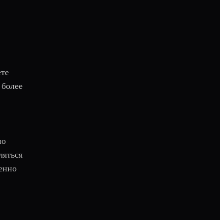
ете
 более
но
ляться
енно