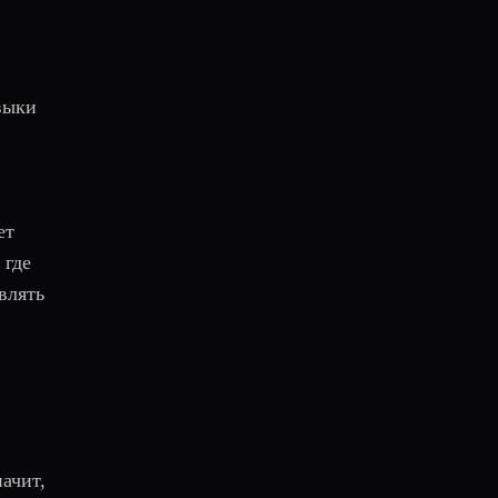
авыки
ет
 где
влять
ачит,