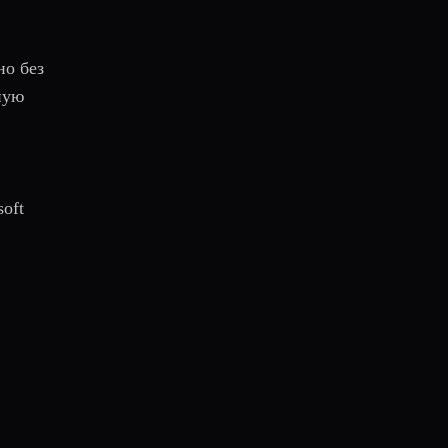
но без
ную
oft