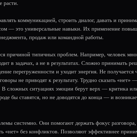
 расти.
правлять коммуникацией, строить диалог, давать и приним
ссом — это универсальные навыки. Их применение повы
енеджмента, продаж или командной работы.
тся причиной типичных проблем. Например, человек мно
одит в задачах, а не в результатах. Сложно принимать ре
ние перегруженности и уходит энергия. Не получается 
говоры не приводят к результату. Трудно сказать «нет» 
с. В сложных ситуациях эмоции берут верх — критика ил
оде бы ставятся, но не доводятся до конца — и возникае
облемы системно. Они помогают держать фокус разговора,
ть «нет» без конфликтов. Позволяют эффективнее прини