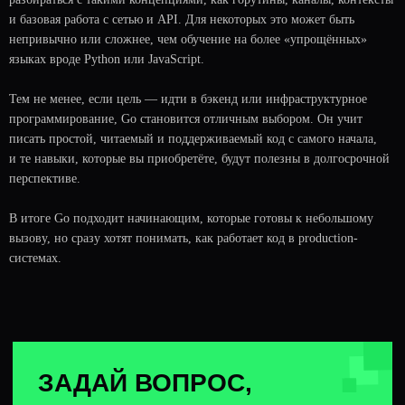
и базовая работа с сетью и API. Для некоторых это может быть
Средние зарплаты Golang-разработчиков
непривычно или сложнее, чем обучение на более «упрощённых»
С чего начать программирование с нуля
Как руководить командой, если ты Team
языках вроде Python или JavaScript.
Lead
что такое CAP-теорема
Тем не менее, если цель — идти в бэкенд или инфраструктурное
Типы данных в Golang
программирование, Go становится отличным выбором. Он учит
Как сделать собственные типы ошибок в Go
писать простой, читаемый и поддерживаемый код с самого начала,
А еще регулярно отвечаем на частые вопросы по
и те навыки, которые вы приобретёте, будут полезны в долгосрочной
программированию и не только. Если у тебя есть
перспективе.
вопрос, ты можешь оставить его в форме выше.
В итоге Go подходит начинающим, которые готовы к небольшому
Вот некоторые подборки частых вопросов и
ответов от преподавателей Balun.Courses:
вызову, но сразу хотят понимать, как работает код в production-
системах.
Ответы на вопросы по soft skills
Ответы на популярные вопросы, которые
могут попасться на алгосекциях
Ответы на частые вопросы по Kafka
Ответы на вопросы по observability
Ответы на вопросы по Go-собеседованиям