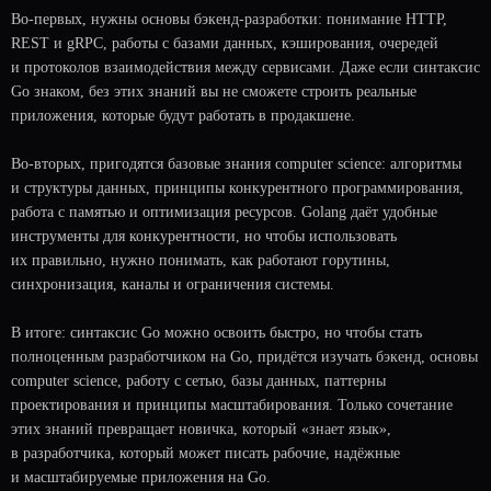
Во-первых, нужны основы бэкенд-разработки: понимание HTTP,
REST и gRPC, работы с базами данных, кэширования, очередей
ЗАДАЙ ВОПРОС,
и протоколов взаимодействия между сервисами. Даже если синтаксис
А МЫ ОТВЕТИМ
Go знаком, без этих знаний вы не сможете строить реальные
приложения, которые будут работать в продакшене.
Во-вторых, пригодятся базовые знания computer science: алгоритмы
и структуры данных, принципы конкурентного программирования,
работа с памятью и оптимизация ресурсов. Golang даёт удобные
инструменты для конкурентности, но чтобы использовать
их правильно, нужно понимать, как работают горутины,
синхронизация, каналы и ограничения системы.
В итоге: синтаксис Go можно освоить быстро, но чтобы стать
полноценным разработчиком на Go, придётся изучать бэкенд, основы
computer science, работу с сетью, базы данных, паттерны
проектирования и принципы масштабирования. Только сочетание
этих знаний превращает новичка, который «знает язык»,
в разработчика, который может писать рабочие, надёжные
и масштабируемые приложения на Go.