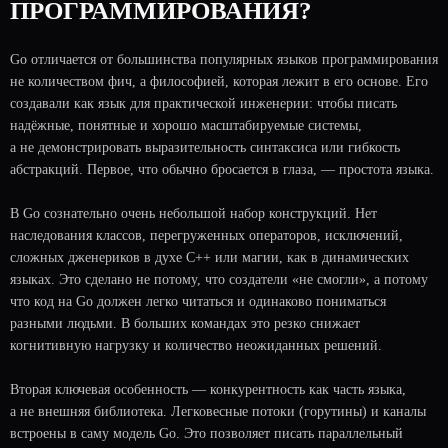
ПРОГРАММИРОВАНИЯ?
Go отличается от большинства популярных языков программирования
не количеством фич, а философией, которая лежит в его основе. Его
создавали как язык для практической инженерии: чтобы писать
надёжные, понятные и хорошо масштабируемые системы,
а не демонстрировать выразительность синтаксиса или гибкость
абстракций. Первое, что обычно бросается в глаза, — простота языка.
В Go сознательно очень небольшой набор конструкций. Нет
наследования классов, перегруженных операторов, исключений,
сложных дженериков в духе C++ или магии, как в динамических
языках. Это сделано не потому, что создатели «не смогли», а потому
что код на Go должен легко читаться и одинаково пониматься
разными людьми. В больших командах это резко снижает
когнитивную нагрузку и количество неожиданных решений.
Вторая ключевая особенность — конкурентность как часть языка,
а не внешняя библиотека. Легковесные потоки (горутины) и каналы
встроены в саму модель Go. Это позволяет писать параллельный