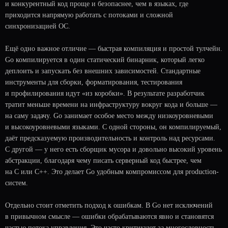
и конкурентный код проще и безопаснее, чем в языках, где
приходится напрямую работать с потоками и сложной
синхронизацией ОС.
Ещё одно важное отличие — быстрая компиляция и простой тулчейн.
Go компилируется в один статический бинарник, который легко
деплоить и запускать без внешних зависимостей. Стандартные
инструменты для сборки, форматирования, тестирования
и профилирования идут «из коробки». В результате разработчик
тратит меньше времени на инфраструктуру вокруг кода и больше —
на саму задачу. Go занимает особое место между низкоуровневыми
и высокоуровневыми языками. С одной стороны, он компилируемый,
даёт предсказуемую производительность и контроль над ресурсами.
С другой — у него есть сборщик мусора и довольно высокий уровень
абстракции, благодаря чему писать серверный код быстрее, чем
на C или C++. Это делает Go удобным компромиссом для production-
систем.
Отдельно стоит отметить подход к ошибкам. В Go нет исключений
в привычном смысле — ошибки обрабатываются явно и становятся
частью потока управления. Это часто критикуют за многословность,