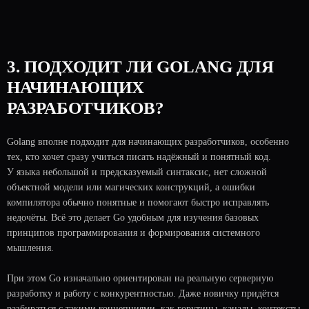
3. ПОДХОДИТ ЛИ GOLANG ДЛЯ
НАЧИНАЮЩИХ
РАЗРАБОТЧИКОВ?
Golang вполне подходит для начинающих разработчиков, особенно
тех, кто хочет сразу учиться писать надёжный и понятный код.
У языка небольшой и предсказуемый синтаксис, нет сложной
объектной модели или магических конструкций, а ошибки
компилятора обычно понятные и помогают быстро исправлять
недочёты. Всё это делает Go удобным для изучения базовых
принципов программирования и формирования системного
мышления.
Рекомендуем также изучить и другие
При этом Go изначально ориентирован на реальную серверную
статьи по программированию
:
разработку и работу с конкурентностью. Даже новичку придётся
разбираться с такими концепциями, как горутины, каналы, контексты