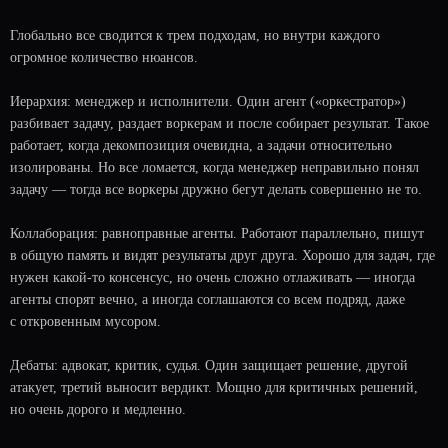
Глобально все сводится к трем подходам, но внутри каждого
огромное количество нюансов.
Иерархия: менеджер и исполнители. Один агент («оркестратор»)
разбивает задачу, раздает воркерам и после собирает результат. Такое
работает, когда декомпозиция очевидна, а задачи относительно
изолированы. Но все ломается, когда менеджер неправильно понял
задачу — тогда все воркеры дружно бегут делать совершенно не то.
В нашем блоге также можете ознакомиться
Коллаборация: равноправные агенты. Работают параллельно, пишут
с
полезными статьями по
программированию
:
в общую память и видят результаты друг друга. Хорошо для задач, где
нужен какой-то консенсус, но очень сложно отлаживать — иногда
Что такое облачные технологии и как
агенты спорят вечно, а иногда соглашаются со всем подряд, даже
работают сервисы IaaS, PaaS и SaaS
с откровенным мусором.
вопросы, которые могут спросить на
собеседовании по Kafka
Что такое Apache Kafka
Дебаты: адвокат, критик, судья. Один защищает решение, другой
Сколько зарабатывают go-разработчики
атакует, третий выносит вердикт. Мощно для критичных решений,
но очень дорого и медленно.
Мы регулярно отвечаем на частые вопросы по
различным темам, связанным с программированием