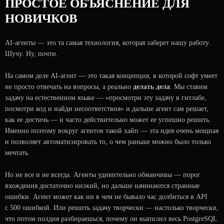
ПРОСТОЕ ОБЪЯСНЕНИЕ ДЛЯ
НОВИЧКОВ
AI-агенты — это та самая технология, которая заберет нашу работу.
Шучу. Ну, почти.
На самом деле AI-агент — это такая концепция, в которой софт умеет
не просто отвечать на вопросы, а реально
делать дела
. Мы ставим
задачу на естественном языке — «просмотри эту задачу в гитлабе,
посмотри код и найди несоответствия» и дальше агент сам решает,
как ее достичь — и часто действительно может ее успешно решить.
Именно поэтому вокруг агентов такой хайп — эта идея очень мощная
и позволяет автоматизировать то, о чем раньше можно было только
мечтать.
Но не все и не всегда. Агенты удивительно обманчивы — порог
вхождения достаточно низкий, но дальше начинаются странные
ошибки. Агент может как ни в чем не бывало час долбиться в API
с 500 ошибкой. Или решить задачу творчески — настолько творчески,
что потом полдня разбираешься, почему он выпилил весь PostgreSQL