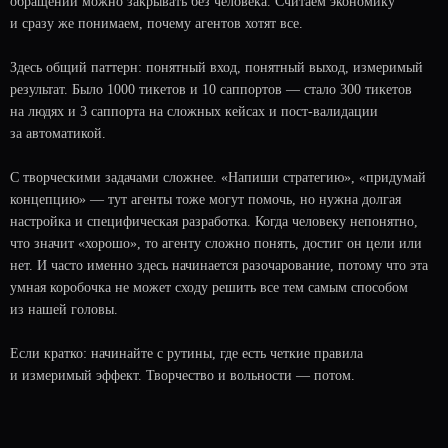
обращений можно закрывать без человека. Считаем экономику
и сразу же понимаем, почему агентов хотят все.
Здесь общий паттерн: понятный вход, понятный выход, измеримый
результат. Было 1000 тикетов и 10 саппортов — стало 300 тикетов
на людях и 3 саппорта на сложных кейсах и пост-валидации
за автоматикой.
С творческими задачами сложнее. «Напиши стратегию», «придумай
концепцию» — тут агенты тоже могут помочь, но нужна долгая
настройка и специфическая разработка. Когда человеку непонятно,
что значит «хорошо», то агенту сложно понять, достиг он цели или
нет. И часто именно здесь начинается разочарование, потому что эта
умная коробочка не может сходу решить все тем самым способом
ЗАДАЙ ВОПРОС,
из нашей головы.
А МЫ ОТВЕТИМ
Если кратко: начинайте с рутины, где есть четкие правила
и измеримый эффект. Творчество и вольности — потом.