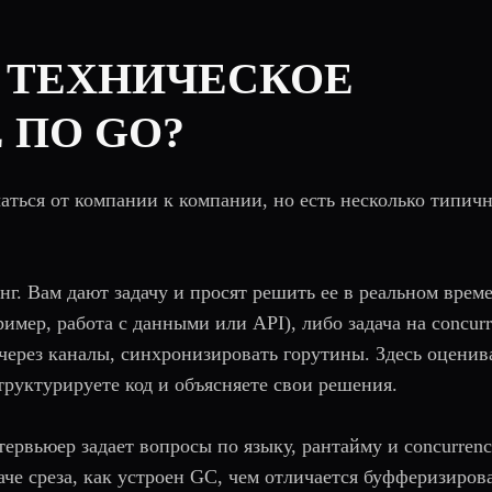
Т ТЕХНИЧЕСКОЕ
 ПО GO?
аться от компании к компании, но есть несколько типич
. Вам дают задачу и просят решить ее в реальном врем
имер, работа с данными или API), либо задача на concurr
 через каналы, синхронизировать горутины. Здесь оцени
 структурируете код и объясняете свои решения.
рвьюер задает вопросы по языку, рантайму и concurrenc
аче среза, как устроен GC, чем отличается буфферизиро