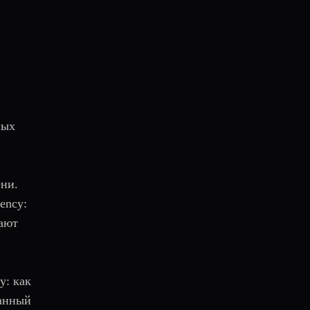
ных
ени.
ency:
вают
y: как
ванный