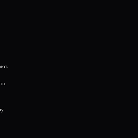
ают.
та.
му