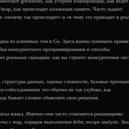
ботают goroutines, как устроен планировщик, как ведет
и heap, как происходит аллокация памяти. Часто задают
е «почему так происходит» и «к чему это приводит в реа
одна из ключевых тем в Go. Здесь важно понимать прим
ибки конкурентного программирования и способы
рез реальные сценарии: как вы строите конкурентные си
, структуры данных, оценка сложности, базовые принци
o-собеседованиях это обычно не так глубоко, как
огда бывает сложно объяснять свои решения.
ансы языка. Именно они часто становятся решающими:
ты с map, порядок выполнения defer, escape analysis. Зн