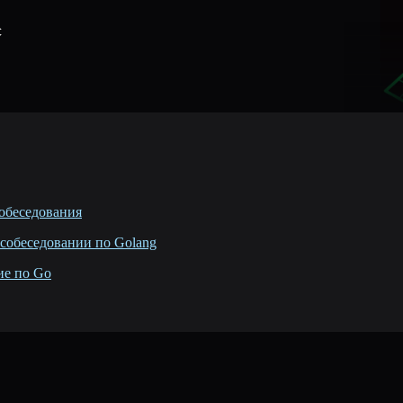
с
обеседования
собеседовании по Golang
ие по Go